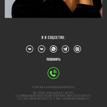
Я в соцсетях:
позвонить
Политика Конфиденциальности
Все права принадлежат автору
СЗ ЕпифановОЙ АнастасиИ ПавловнЕ (ИНН 532121582511)
тел. для связи 89052921715, e-mail:
orangewaja@mail.ru