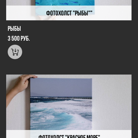
Фотохолст "Рыбы""
Рыбы
3 500 pуб.
Фотохолст "Красное море"